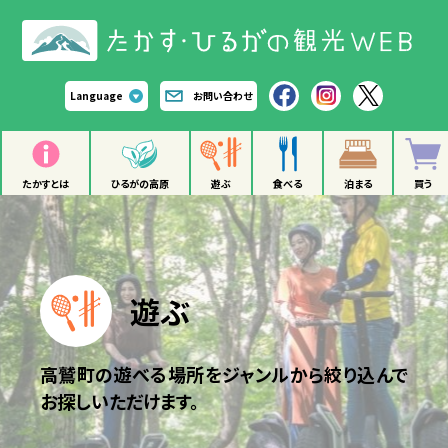
Language
お問い合わせ
たかすとは
ひるがの高原
遊ぶ
食べる
泊まる
買う
遊ぶ
高鷲町の遊べる場所をジャンルから絞り込んで
お探しいただけます。