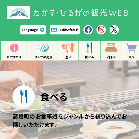
Language
お問い合わせ
たかすとは
ひるがの高原
遊ぶ
食べる
泊まる
買う
食べる
高鷲町のお食事処をジャンルから絞り込んでお
探しいただけます。