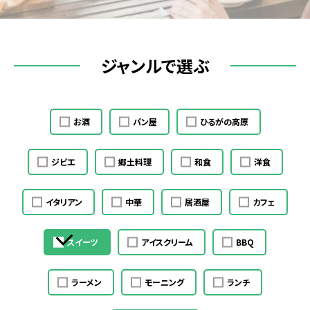
ジャンルで選ぶ
お酒
パン屋
ひるがの高原
ジビエ
郷土料理
和食
洋食
イタリアン
中華
居酒屋
カフェ
スイーツ
アイスクリーム
BBQ
ラーメン
モーニング
ランチ