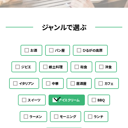
ジャンルで選ぶ
お酒
パン屋
ひるがの高原
ジビエ
郷土料理
和食
洋食
イタリアン
中華
居酒屋
カフェ
スイーツ
アイスクリーム
BBQ
ラーメン
モーニング
ランチ