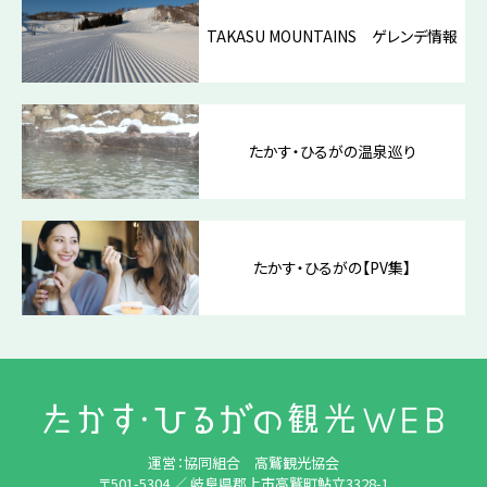
TAKASU MOUNTAINS ゲレンデ情報
たかす・ひるがの温泉巡り
たかす・ひるがの【PV集】
運営：協同組合 高鷲観光協会
〒501-5304 ／ 岐阜県郡上市高鷲町鮎立3328-1