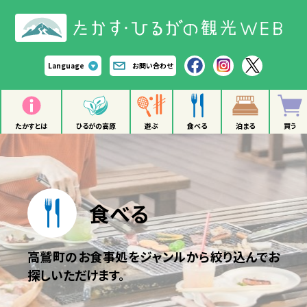
Language
お問い合わせ
たかすとは
ひるがの高原
遊ぶ
食べる
泊まる
買う
食べる
高鷲町のお食事処をジャンルから絞り込んでお
探しいただけます。