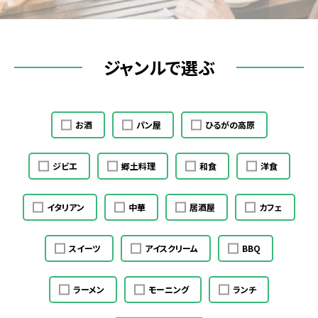
ジャンルで選ぶ
お酒
パン屋
ひるがの高原
ジビエ
郷土料理
和食
洋食
イタリアン
中華
居酒屋
カフェ
スイーツ
アイスクリーム
BBQ
ラーメン
モーニング
ランチ