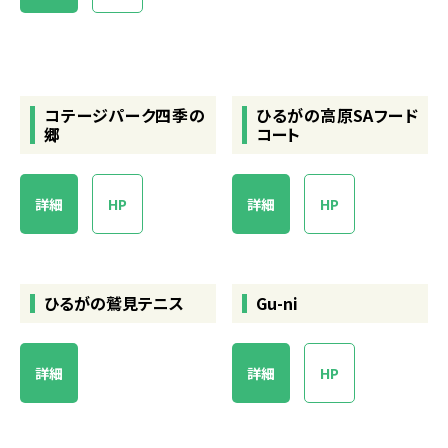
コテージパーク四季の
ひるがの高原SAフード
郷
コート
詳細
HP
詳細
HP
ひるがの鷲見テニス
Gu-ni
詳細
詳細
HP