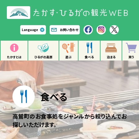
Language
お問い合わせ
たかすとは
ひるがの高原
遊ぶ
食べる
泊まる
買う
食べる
高鷲町のお食事処をジャンルから絞り込んでお
探しいただけます。