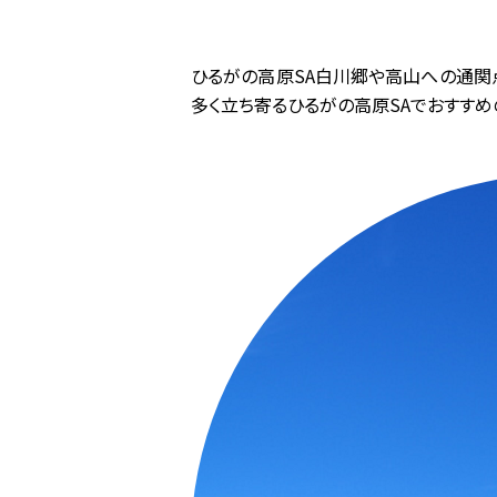
ひるがの高原SA白川郷や高山への通関
多く立ち寄るひるがの高原SAでおすすめ