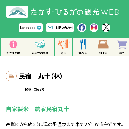
Language
お問い合わせ
たかすとは
ひるがの高原
遊ぶ
食べる
泊まる
買う
民宿 丸十（林）
民宿（ロッジ）
自家製米 農家民宿丸十
高鷲ICから約２分。湯の平温泉まで車で２分。W-fi完備です。