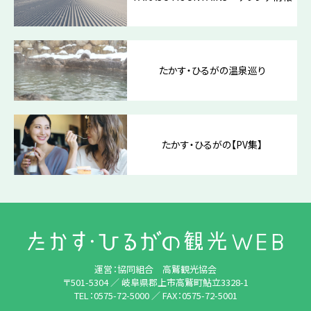
たかす・ひるがの温泉巡り
たかす・ひるがの【PV集】
運営：協同組合 高鷲観光協会
〒501-5304 ／ 岐阜県郡上市高鷲町鮎立3328-1
TEL：0575-72-5000
／
FAX：0575-72-5001