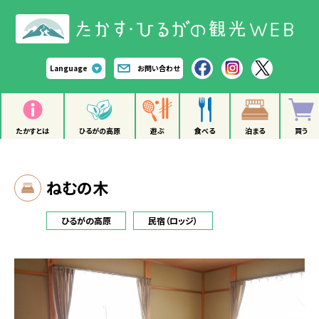
Language
お問い合わせ
たかすとは
ひるがの高原
遊ぶ
食べる
泊まる
買う
ねむの木
ひるがの高原
民宿（ロッジ）