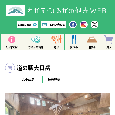
Language
お問い合わせ
たかすとは
ひるがの高原
遊ぶ
食べる
泊まる
買う
道の駅大日岳
お土産品
地元野菜