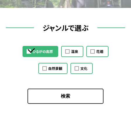
ジャンルで選ぶ
ひるがの高原
温泉
花畑
自然景観
文化
検索