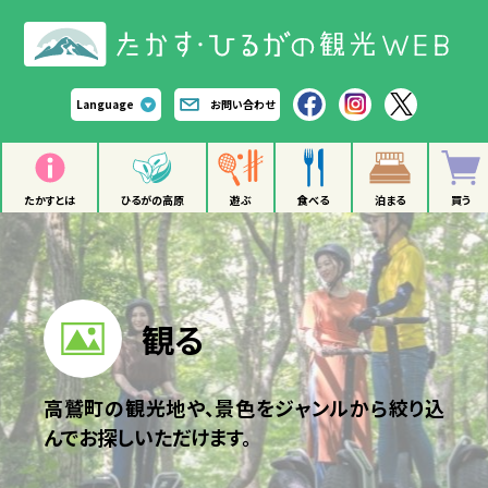
Language
お問い合わせ
たかすとは
ひるがの高原
遊ぶ
食べる
泊まる
買う
観る
高鷲町の観光地や、景色をジャンルから絞り込
んでお探しいただけます。