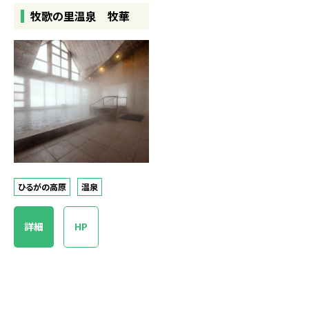
牧歌の里温泉 牧華
ひるがの高原
温泉
詳細
HP